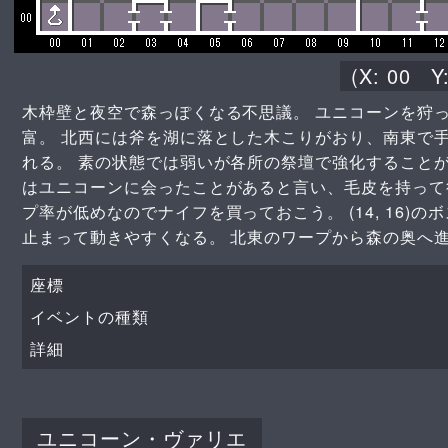
(X:
00
Y
木枠壁と夜空で森っぽくなる不思議。 ユニコーンを狩
富。 北西には斧を湖に落とした木こりがおり、南東で
れる。 素の状態では弱いが各所の祭壇で強化すること
はユニコーンに会ったことがあると言い、毛皮を持って
プ率が低めなのでナイフを買っておこう。 (14, 16
止まって動きやすくなる。 北東のワープから森の奥へ
座標
イベントの種類
詳細
ユニコーン・ヴァリエ