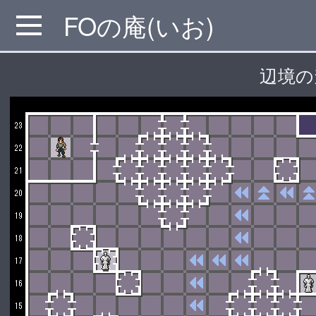
FOの庵(いお)
MENU
辺境の