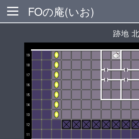
FOの庵(いお)
MENU
跡地 