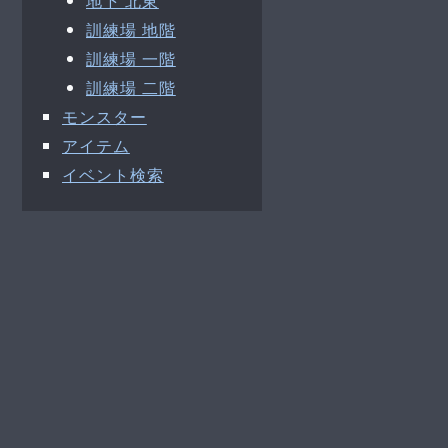
地下 北東
訓練場 地階
訓練場 一階
訓練場 二階
モンスター
アイテム
イベント検索