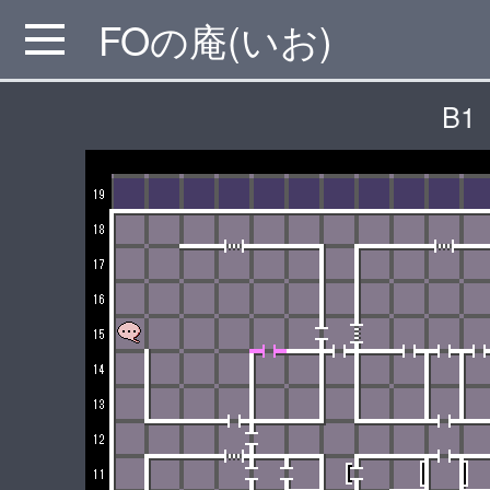
FOの庵(いお)
MENU
B1