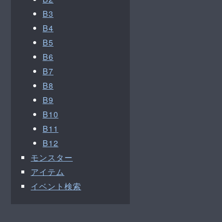
B3
B4
B5
B6
B7
B8
B9
B10
B11
B12
モンスター
アイテム
イベント検索