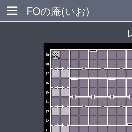
FOの庵(いお)
MENU