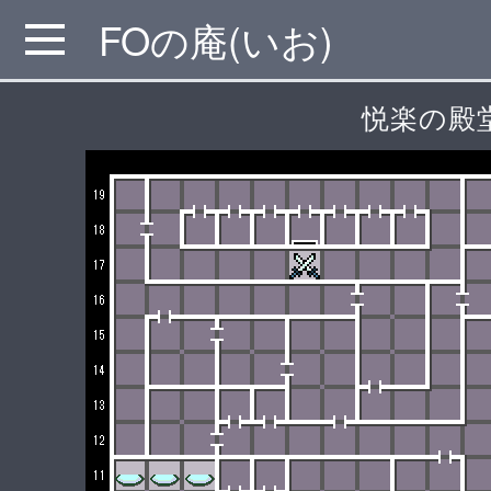
FOの庵(いお)
MENU
悦楽の殿堂