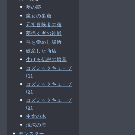
夢の跡
魔女の巣窟
元祖冒険者の宿
夢描く者の神殿
竜を崇めし場所
破産した商店
生ける伝説の墳墓
コズミックキューブ
(1)
コズミックキューブ
(2)
コズミックキューブ
(3)
生命の木
混沌の海
モンスター