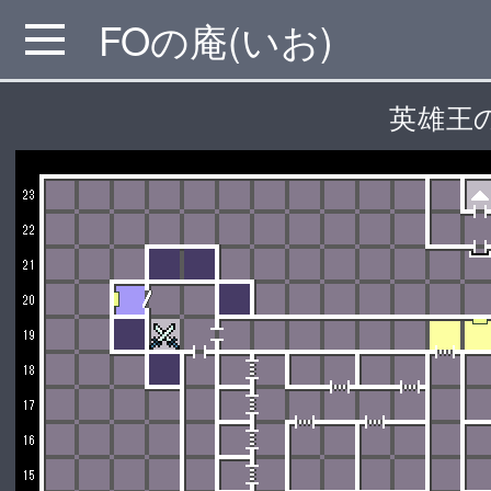
FOの庵(いお)
MENU
英雄王