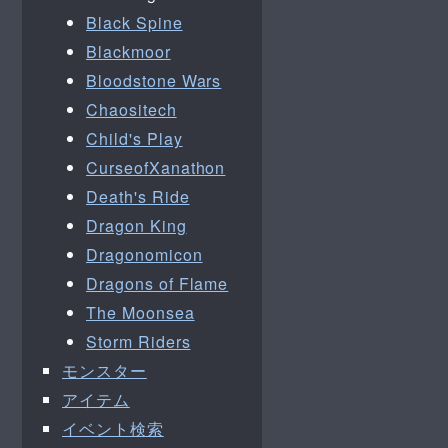
Black Spine
Blackmoor
Bloodstone Wars
Chaositech
Child's Play
CurseofXanathon
Death's Ride
Dragon King
Dragonomicon
Dragons of Flame
The Moonsea
Storm Riders
モンスター
アイテム
イベント検索