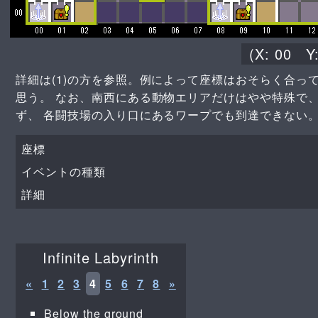
(X:
00
Y
詳細は(1)の方を参照。例によって座標はおそらく合っ
思う。 なお、南西にある動物エリアだけはやや特殊で、
ず、 各闘技場の入り口にあるワープでも到達できない
座標
イベントの種類
詳細
Infinite Labyrinth
«
1
2
3
4
5
6
7
8
»
Below the ground