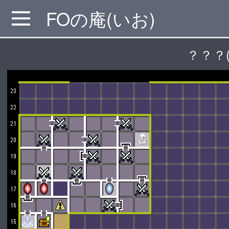
FOの庵(いお)
MENU
？？？(