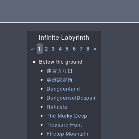
Infinite Labyrinth
«
1
2
3
4
5
6
7
8
»
Below the ground
迷宮入り口
英雄認定所
Dungeonland
DungeonsofDespair
Rahasia
The Murky Deep
Treasure Hunt
Firetop Mountain