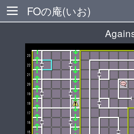
FOの庵(いお)
MENU
Again