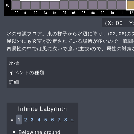
(X:
00
Y
水の根源フロア。東の梯子から水辺に降り、(02, 06
屋以外にも玄室が設定されている場所が多いので、戦闘
四属性の中では風に次いで強い(主観)ので、属性の対
座標
イベントの種類
詳細
Infinite Labyrinth
«
1
2
3
4
5
6
7
8
»
Below the ground