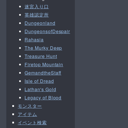
迷宮入り口
英雄認定所
Dungeonland
DungeonsofDespair
Rahasia
The Murky Deep
Treasure Hunt
Firetop Mountain
GemandtheStaff
Isle of Dread
Lathan's Gold
Legacy of Blood
モンスター
アイテム
イベント検索