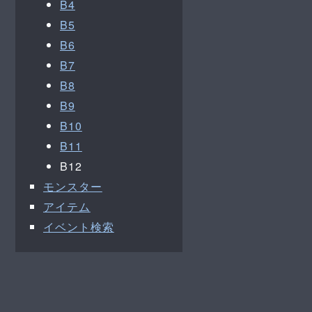
B4
B5
B6
B7
B8
B9
B10
B11
B12
モンスター
アイテム
イベント検索