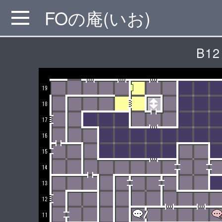
FOの庵(いお)
MENU
B12