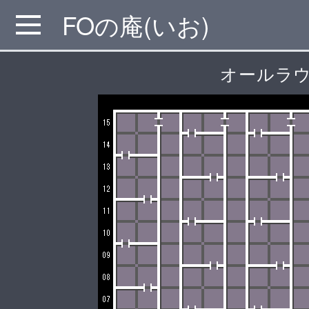
FOの庵(いお)
MENU
オールラウ