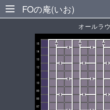
FOの庵(いお)
MENU
オールラウ