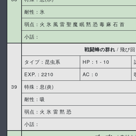
耐性：氷
弱点：火 氷 風 雷 聖 魔 眠 黙 恐 毒 麻 石 首
小話：
戦闘蜂の群れ
/ 飛び
タイプ：昆虫系
HP：1 ‐ 10
EXP.：2210
AC：0
39
特殊：息(炎)
耐性：吸
弱点：火 氷 雷 黙 恐
小話：