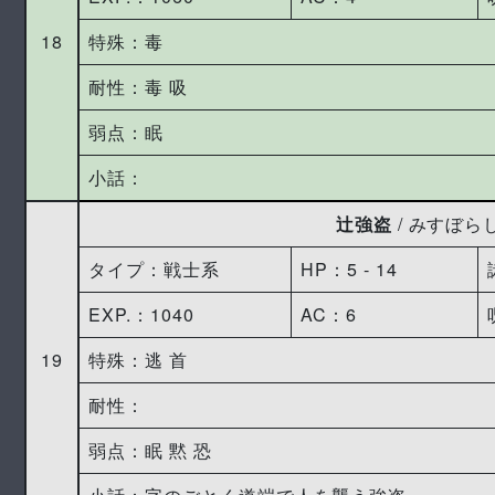
18
特殊：毒
耐性：毒 吸
弱点：眠
小話：
辻強盗
/ みすぼら
タイプ：戦士系
HP：5 ‐ 14
EXP.：1040
AC：6
19
特殊：逃 首
耐性：
弱点：眠 黙 恐