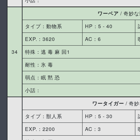
小話：
ワーベア
/ 奇妙
タイプ：動物系
HP：5 ‐ 40
EXP.：3620
AC：6
34
特殊：逃 毒 麻 回1
耐性：氷 毒
弱点：眠 黙 恐
小話：
ワータイガー
/ 奇
タイプ：獣人系
HP：5 ‐ 30
EXP.：2200
AC：3