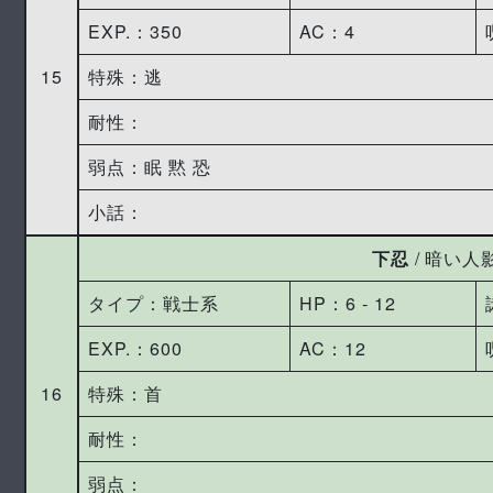
EXP.：350
AC：4
15
特殊：逃
耐性：
弱点：眠 黙 恐
小話：
下忍
/ 暗い人
タイプ：戦士系
HP：6 ‐ 12
EXP.：600
AC：12
16
特殊：首
耐性：
弱点：