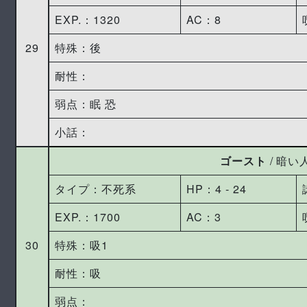
EXP.：1320
AC：8
29
特殊：後
耐性：
弱点：眠 恐
小話：
ゴースト
/ 暗い
タイプ：不死系
HP：4 ‐ 24
EXP.：1700
AC：3
30
特殊：吸1
耐性：吸
弱点：