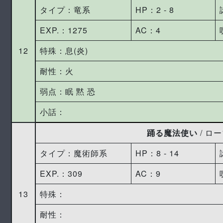
タイプ：竜系
HP：2 ‐ 8
EXP.：1275
AC：4
12
特殊：息(炎)
耐性：火
弱点：眠 黙 恐
小話：
踊る魔法使い
/ ロ
タイプ：魔術師系
HP：8 ‐ 14
EXP.：309
AC：9
13
特殊：
耐性：