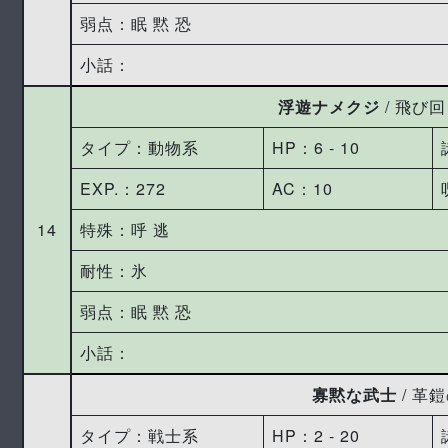
弱点：眠 黙 恐
小話：
浮遊ナメクジ
/ 飛び
タイプ：動物系
HP：6 ‐ 10
EXP.：272
AC：10
14
特殊：呼 逃
耐性：氷
弱点：眠 黙 恐
小話：
寡黙な武士
/ 革
タイプ：戦士系
HP：2 ‐ 20