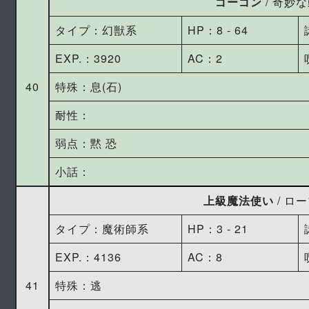
ゴーゴン
/ 奇妙
タイプ：幻獣系
HP：8 ‐ 64
EXP.：3920
AC：2
40
特殊：息(石)
耐性：
弱点：黙 恐
小話：
上級魔法使い
/ ロ
タイプ：魔術師系
HP：3 ‐ 21
EXP.：4136
AC：8
41
特殊：逃