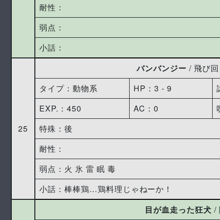
耐性：
弱点：
小話：
バンバンジー
/ 飛び
タイプ：動物系
HP：3 ‐ 9
EXP.：450
AC：0
25
特殊：後
耐性：
弱点：火 氷 雷 眠 毒
小話：棒棒鶏…鶏料理じゃねーか！
目が血走った狂犬
/