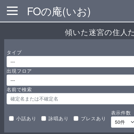
FOの庵(いお)
MENU
傾いた迷宮の住人た
タイプ
出現フロア
名前で検索
表示件数
小話あり
詠唱あり
ブレスあり