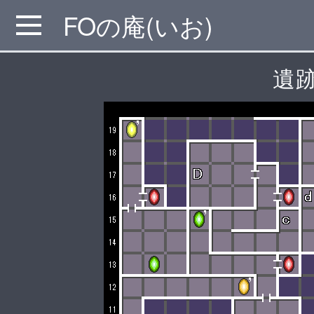
FOの庵(いお)
MENU
遺跡