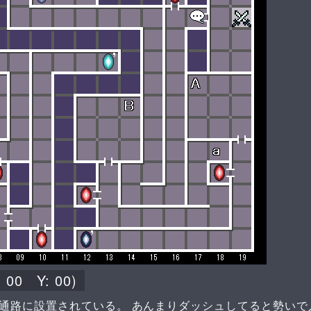
:
00
Y:
00
)
通路に設置されている。 あんまりダッシュしてると勢いで