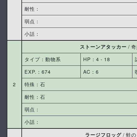
耐性：
弱点：
小話：
ストーンアタッカー
/ 
タイプ：動物系
HP：4 ‐ 18
EXP.：674
AC：6
2
特殊：石
耐性：石
弱点：
小話：
ラージフロッグ
/ 蛙