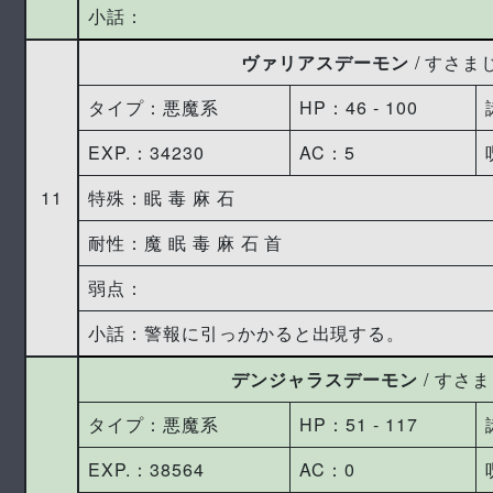
小話：
ヴァリアスデーモン
/ すさ
タイプ：悪魔系
HP：46 ‐ 100
EXP.：34230
AC：5
11
特殊：眠 毒 麻 石
耐性：魔 眠 毒 麻 石 首
弱点：
小話：警報に引っかかると出現する。
デンジャラスデーモン
/ すさ
タイプ：悪魔系
HP：51 ‐ 117
EXP.：38564
AC：0