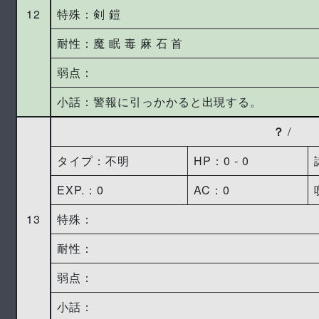
12
特殊：剣 鎧
耐性：魔 眠 毒 麻 石 首
弱点：
小話：警報に引っかかると出現する。
？
/
タイプ：不明
HP：0 ‐ 0
EXP.：0
AC：0
13
特殊：
耐性：
弱点：
小話：