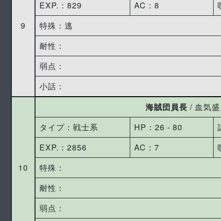
EXP.：829
AC：8
9
特殊：逃
耐性：
弱点：
小話：
海賊団員長
/ 血気
タイプ：戦士系
HP：26 ‐ 80
EXP.：2856
AC：7
10
特殊：
耐性：
弱点：