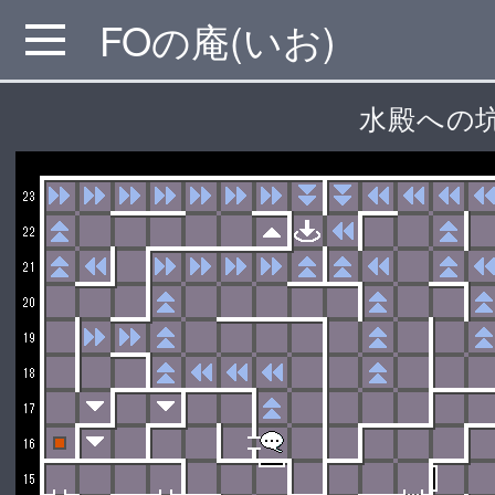
FOの庵(いお)
MENU
水殿への坑