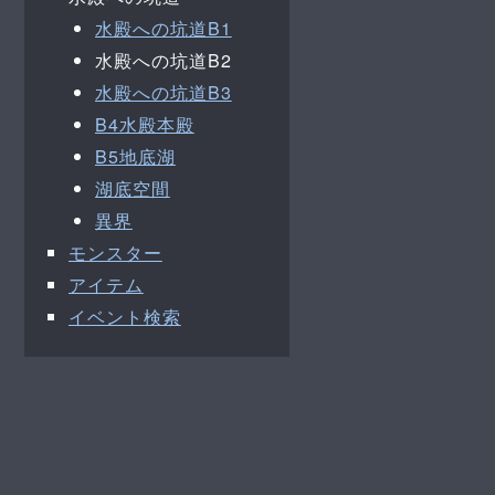
水殿への坑道B1
水殿への坑道B2
水殿への坑道B3
B4水殿本殿
B5地底湖
湖底空間
異界
モンスター
アイテム
イベント検索