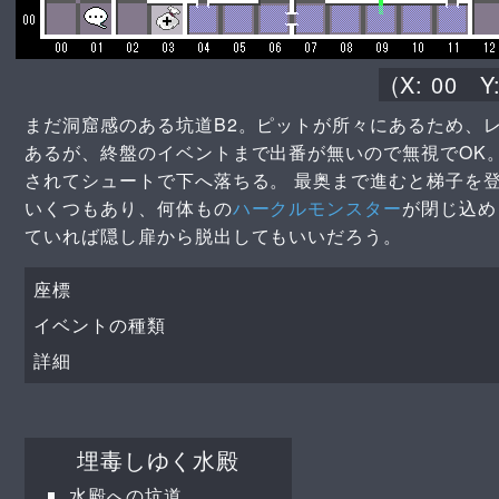
(X:
00
Y
まだ洞窟感のある坑道B2。ピットが所々にあるため、
あるが、終盤のイベントまで出番が無いので無視でOK
されてシュートで下へ落ちる。 最奥まで進むと梯子を
いくつもあり、何体もの
ハークルモンスター
が閉じ込め
ていれば隠し扉から脱出してもいいだろう。
座標
イベントの種類
詳細
埋毒しゆく水殿
水殿への坑道