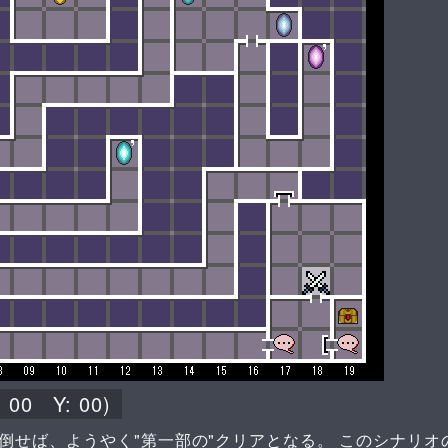
:
00
Y:
00
)
倒せば、ようやく"第一部の"クリアとなる。 このシナリオ