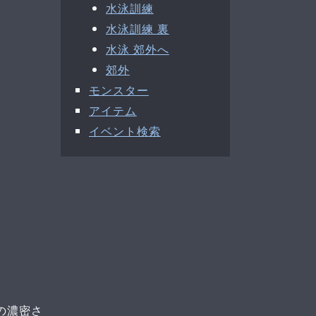
水泳訓練
水泳訓練 裏
水泳 郊外へ
郊外
モンスター
アイテム
イベント検索
の濃密さ