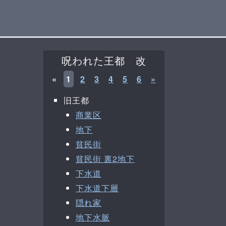
呪われた王都 改
«
1
2
3
4
5
6
»
旧王都
商業区
地下
貧民街
貧民街 裏2地下
下水道
下水道下層
隠れ家
地下水脈