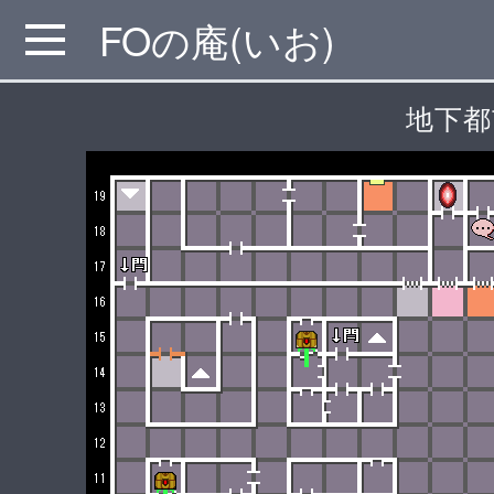
FOの庵(いお)
MENU
地下都