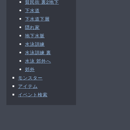
貧民街 裏2地下
下水道
下水道下層
隠れ家
地下水脈
水泳訓練
水泳訓練 裏
水泳 郊外へ
郊外
モンスター
アイテム
イベント検索