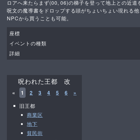
ロアへ来たらまず(00, 06)の梯子を登って地上との近
呪文の魔導書をドロップする頭がちょいちょい現れる他
NPCから買うことも可能。
座標
イベントの種類
詳細
呪われた王都 改
«
1
2
3
4
5
6
»
旧王都
商業区
地下
貧民街