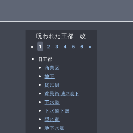
呪われた王都 改
«
1
2
3
4
5
6
»
旧王都
商業区
地下
貧民街
貧民街 裏2地下
下水道
下水道下層
隠れ家
地下水脈