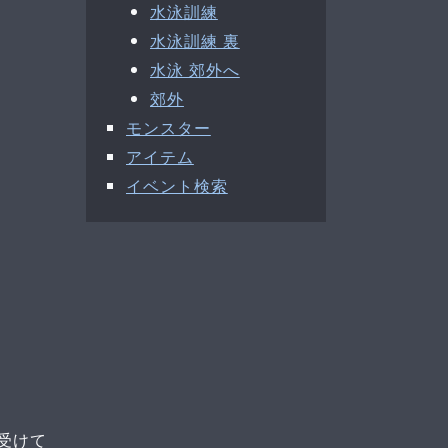
水泳訓練
水泳訓練 裏
水泳 郊外へ
郊外
モンスター
アイテム
イベント検索
受けて