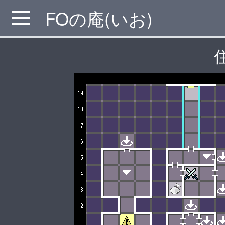
FOの庵(いお)
MENU