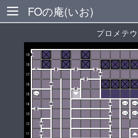
FOの庵(いお)
MENU
プロメテウ