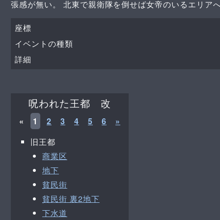
張感が無い。 北東で親衛隊を倒せば女帝のいるエリア
座標
イベントの種類
詳細
呪われた王都 改
«
1
2
3
4
5
6
»
旧王都
商業区
地下
貧民街
貧民街 裏2地下
下水道