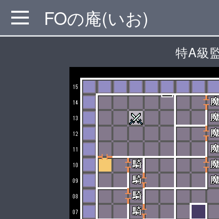
FOの庵(いお)
MENU
特A級