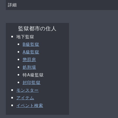
詳細
監獄都市の住人
地下監獄
B級監獄
A級監獄
懲罰房
処刑場
特A級監獄
封印監獄
モンスター
アイテム
イベント検索