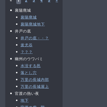
«
1
2
3
4
5
»
襄陽廃城
襄陽廃城
襄陽廃城地下
井戸の底
井戸の底・・？
蚩尤谷
？？？
幽州のウワバミ
水没する邑
落とし穴
万里の長城内部
万里の長城屋上
官渡の熱い夜
地下