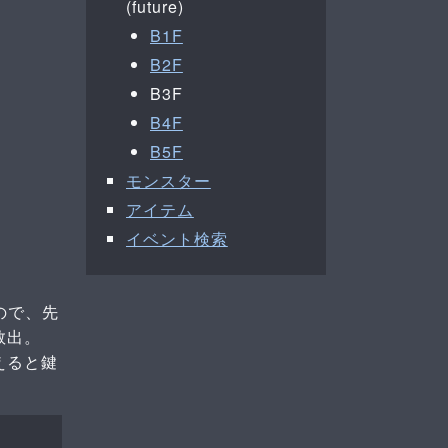
(future)
B1F
B2F
B3F
B4F
B5F
モンスター
アイテム
イベント検索
ので、先
救出。
えると鍵