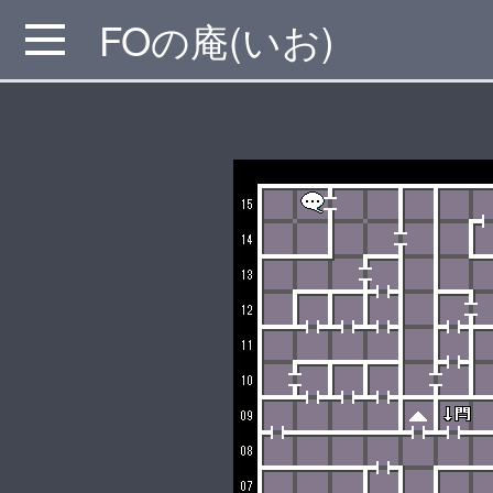
FOの庵(いお)
MENU