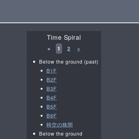
Time Spiral
«
1
2
»
Below the ground (past)
B1F
B2F
B3F
B4F
B5F
B6F
時空の狭間
Below the ground