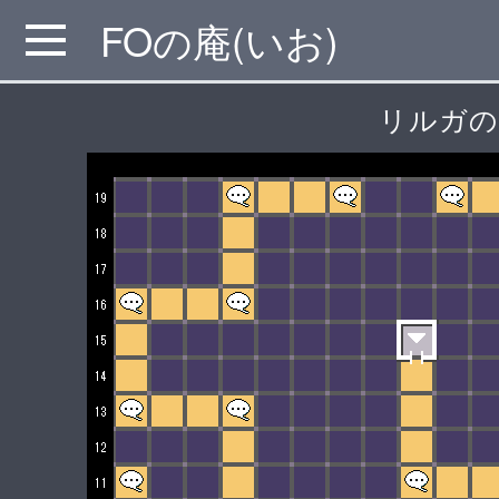
FOの庵(いお)
MENU
リルガの