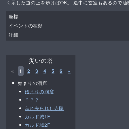
く示した道の上を歩けばOK。 途中に玄室もあるので油
座標
イベントの種類
詳細
災いの塔
«
1
2
3
4
5
6
»
始まりの洞窟
始まりの洞窟
？？？
忘れ去られし寺院
カルド城1F
カルド城2F