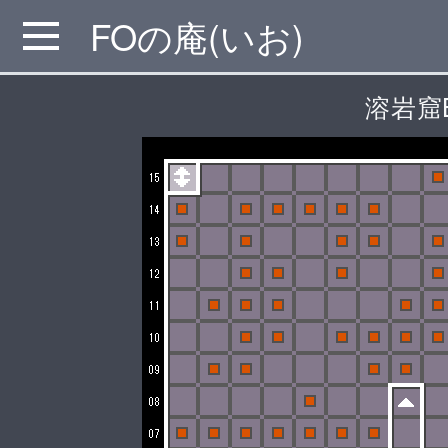
FOの庵(いお)
MENU
溶岩窟