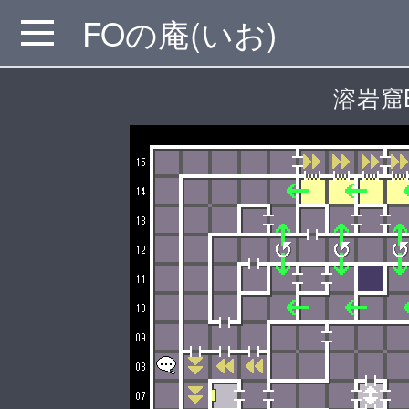
FOの庵(いお)
MENU
溶岩窟