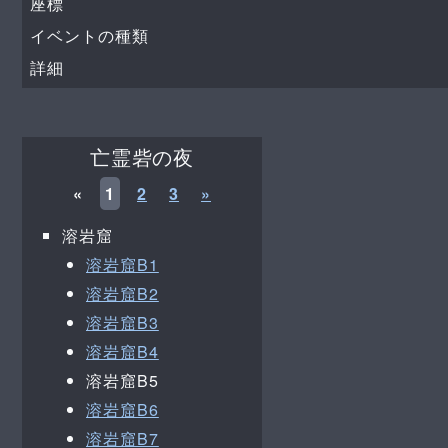
座標
イベントの種類
詳細
亡霊砦の夜
«
1
2
3
»
溶岩窟
溶岩窟B1
溶岩窟B2
溶岩窟B3
溶岩窟B4
溶岩窟B5
溶岩窟B6
溶岩窟B7