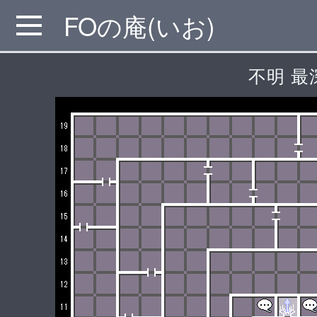
FOの庵(いお)
MENU
不明 最