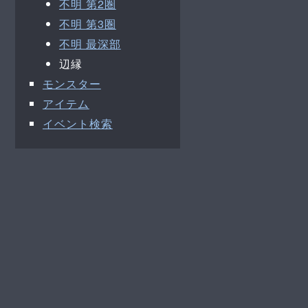
不明 第2圏
不明 第3圏
不明 最深部
辺縁
モンスター
アイテム
イベント検索