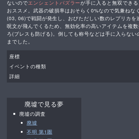
ないので
エンシェントパズラー
が手に入ると無双でき
おススメ。武器の破損率はおそらく0%なので気兼ねな
(03, 06)で戦闘が発生し、おびただしい数のレプリ
呪文が飛んでくるため、無効化率の高いアイテムを複数
ろ(ブレスも防げる)。倒しても称号などは手に入らな
までした。
座標
イベントの種類
詳細
廃墟で見る夢
廃墟の調査
廃墟
不明 第1圏