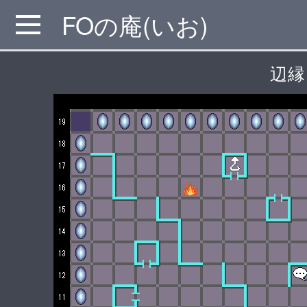
FOの庵(いお)
MENU
辺縁