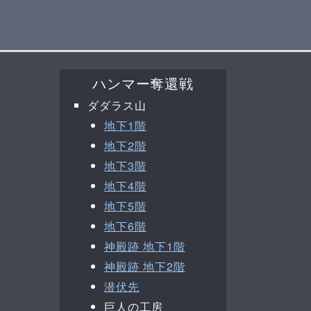
ハンマー奪還戦
ダダラス山
地下1階
地下2階
地下3階
地下4階
地下5階
地下6階
神殿跡 地下1階
神殿跡 地下2階
潜伏先
巨人の工房