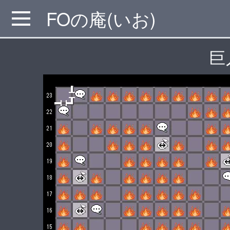
FOの庵(いお)
MENU
巨