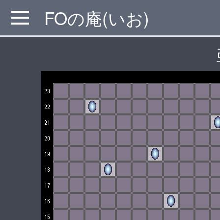
FOの庵(いお)
MENU