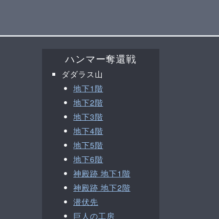
ハンマー奪還戦
ダダラス山
地下1階
地下2階
地下3階
地下4階
地下5階
地下6階
神殿跡 地下1階
神殿跡 地下2階
潜伏先
巨人の工房