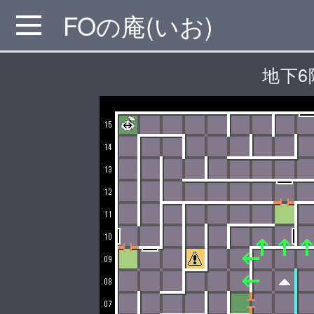
FOの庵(いお)
MENU
地下6