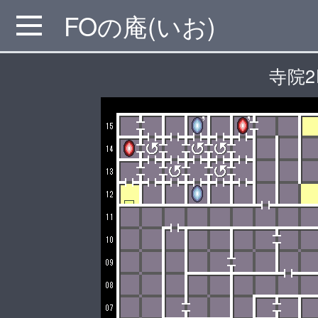
FOの庵(いお)
MENU
寺院2