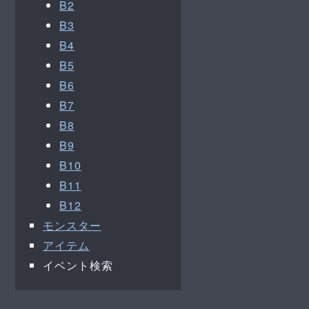
B2
B3
B4
B5
B6
B7
B8
B9
B10
B11
B12
モンスター
アイテム
イベント検索