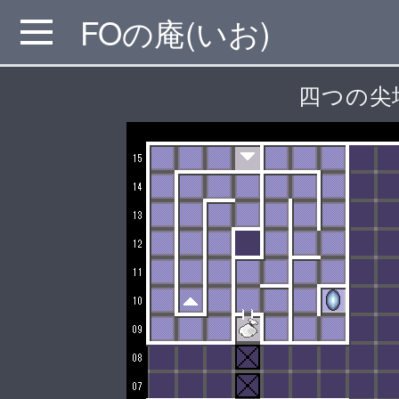
FOの庵(いお)
MENU
四つの尖塔