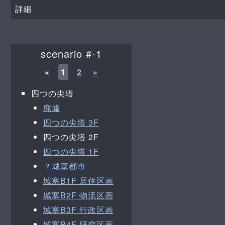
詳細
scenario #-1
«
1
2
»
四つの尖塔
廃墟
四つの尖塔 3F
四つの尖塔 2F
四つの尖塔 1F
？城塞都市
城塞B1F 居住区画
城塞B2F 物流区画
城塞B3F 行政区画
城塞B4F 研究区画