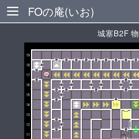
FOの庵(いお)
MENU
城塞B2F 