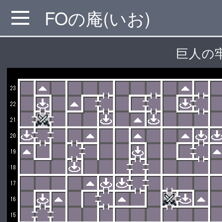
FOの庵(いお)
MENU
巨人の