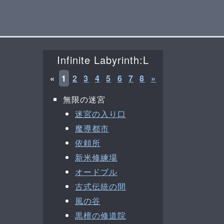
Infinite Labyrinth:L
«
1
2
3
4
5
6
7
8
»
無限の迷宮
迷宮の入り口
魔導都市
依頼所
新米修練場
オードブル
古式伝統の間
風の谷
黒檀の修道院