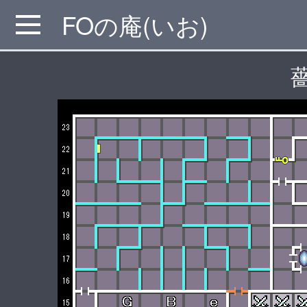
FOの庵(いお)
MENU