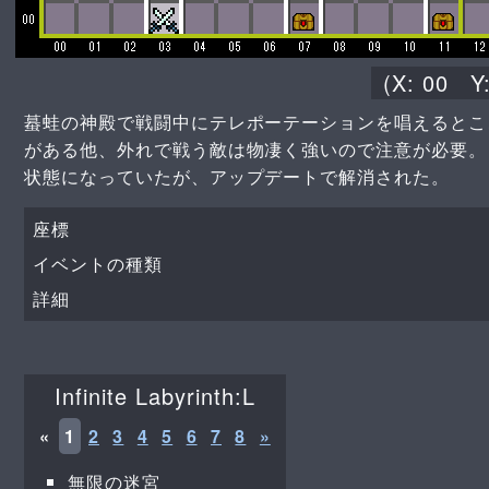
(X:
00
Y
蟇蛙の神殿で戦闘中にテレポーテーションを唱えるとこ
がある他、外れで戦う敵は物凄く強いので注意が必要。 
状態になっていたが、アップデートで解消された。
座標
イベントの種類
詳細
Infinite Labyrinth:L
«
1
2
3
4
5
6
7
8
»
無限の迷宮