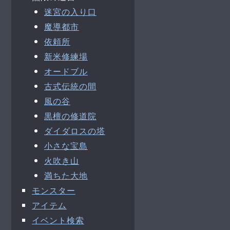
迷宮の入り口
魔導都市
依頼所
新米修練場
オードブル
古式伝統の間
風の谷
黒檀の修道院
ダイダロスの塔
小さな宝島
火吹き山
満ちた大地
モンスター
アイテム
イベント検索