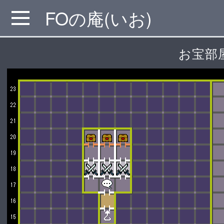
FOの庵(いお)
MENU
お宝部