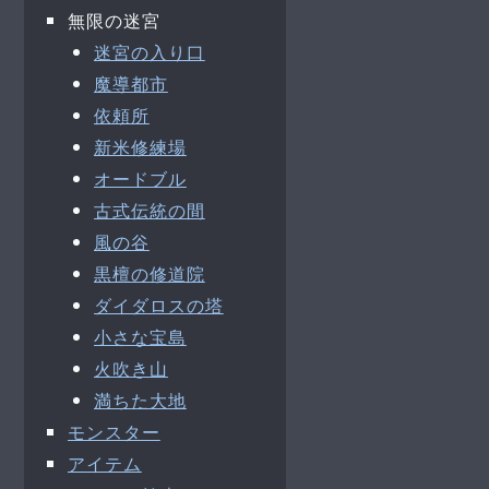
無限の迷宮
迷宮の入り口
魔導都市
依頼所
新米修練場
オードブル
古式伝統の間
風の谷
黒檀の修道院
ダイダロスの塔
小さな宝島
火吹き山
満ちた大地
モンスター
アイテム