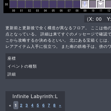
(X:
00
Y
更新前と更新後で全く構造が異なるフロア。 ここは他
点となっている。 詳細は来てすぐのメッセージで確認
こから攻略するか決めるといい。 北にある宝箱くじは
レアアイテム入手に役立つ。 また南の鉄格子は、傍の
座標
イベントの種類
詳細
Infinite Labyrinth:L
«
1
2
3
4
5
6
7
8
»