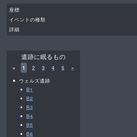
座標
イベントの種類
詳細
遺跡に眠るもの
«
1
2
3
4
5
»
ウェルズ遺跡
B1
B2
B3
B4
B5
B6