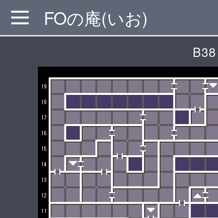
FOの庵(いお)
MENU
B38