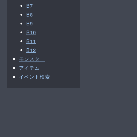
B7
B8
B9
B10
B11
B12
モンスター
アイテム
イベント検索