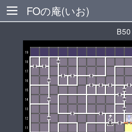
FOの庵(いお)
MENU
B50