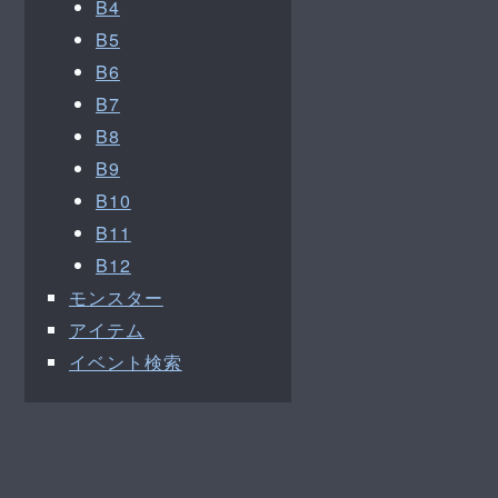
B4
B5
B6
B7
B8
B9
B10
B11
B12
モンスター
アイテム
イベント検索