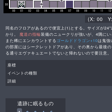
(X:
00
Y
同名のフロアがあるので便宜上(1)とする。サイズが24
かり。
魔道の指輪
装備のニュークリが強いが、4隅にい
また稀にエンカウントする
ゴールドドラゴン+10
は鬼強
の部屋にはシークレットドアがあり、その奥から最後の
る通りエヴァキュエートでないと帰れないので要注意。
座標
イベントの種類
詳細
遺跡に眠るもの