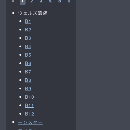
«
1
2
3
4
5
»
ウェルズ遺跡
B1
B2
B3
B4
B5
B6
B7
B8
B9
B10
B11
B12
モンスター